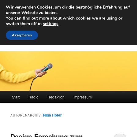
Zum
Zum
Wir verwenden Cookies, um dir die bestmögliche Erfahrung auf
primären
sekundären
Such
unserer Website zu bieten.
Inhalt
Inhalt
You can find out more about which cookies we are using or
springen
springen
switch them off in
settings
.
Achwelle
Campus Medien der Fachhochschule Vorarlberg
Akzeptieren
Hauptmenü
Start
Radio
Redaktion
Impressum
Nina Hofer
AUTORENARCHIV:
Design-Forschung zum