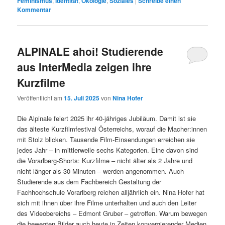
Feminismus
,
Identität
,
Ökologie
,
Soziales
|
Schreibe einen
Kommentar
ALPINALE ahoi! Studierende
aus InterMedia zeigen ihre
Kurzfilme
Veröffentlicht am
15. Juli 2025
von
Nina Hofer
Die Alpinale feiert 2025 ihr 40-jähriges Jubiläum. Damit ist sie
das älteste Kurzfilmfestival Österreichs, worauf die Macher:innen
mit Stolz blicken. Tausende Film-Einsendungen erreichen sie
jedes Jahr – in mittlerweile sechs Kategorien. Eine davon sind
die Vorarlberg-Shorts: Kurzfilme – nicht älter als 2 Jahre und
nicht länger als 30 Minuten – werden angenommen. Auch
Studierende aus dem Fachbereich Gestaltung der
Fachhochschule Vorarlberg reichen alljährlich ein. Nina Hofer hat
sich mit ihnen über ihre Filme unterhalten und auch den Leiter
des Videobereichs – Edmont Gruber – getroffen. Warum bewegen
die bewegten Bilder auch heute in Zeiten konvergierender Medien