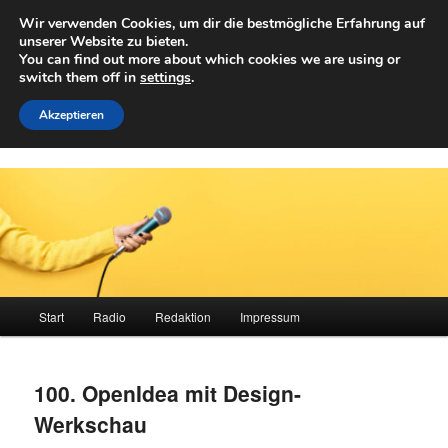
Zum
Wir verwenden Cookies, um dir die bestmögliche Erfahrung auf
primären
Such
unserer Website zu bieten.
Inhalt
You can find out more about which cookies we are using or
springen
switch them off in
settings
.
Achwelle
Campus Medien der Fachhochschule Vorarlberg
Akzeptieren
Hauptmenü
Start
Radio
Redaktion
Impressum
100. OpenIdea mit Design-
Werkschau