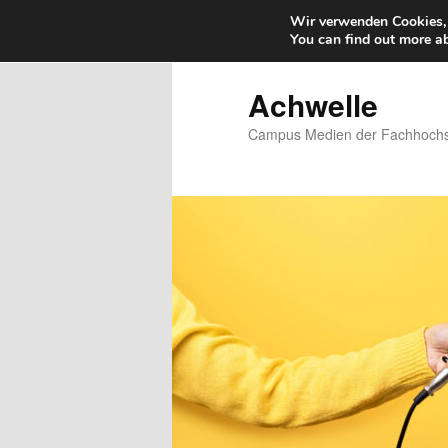
Wir verwenden Cookies, 
You can find out more a
Zum
Zum
primären
sekundären
Inhalt
Inhalt
Achwelle
springen
springen
Campus Medien der Fachhochsc