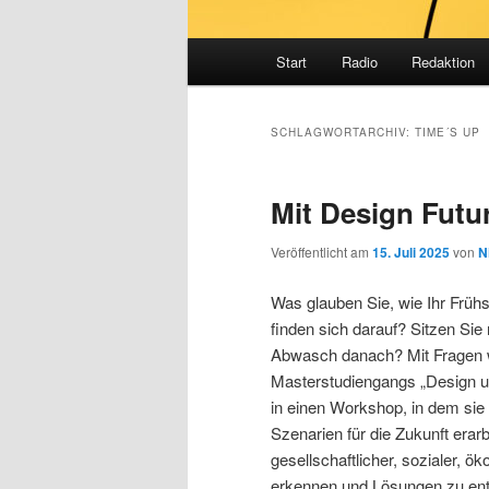
Hauptmenü
Start
Radio
Redaktion
SCHLAGWORTARCHIV:
TIME´S UP
Mit Design Futu
Veröffentlicht am
15. Juli 2025
von
N
Was glauben Sie, wie Ihr Früh
finden sich darauf? Sitzen Si
Abwasch danach? Mit Fragen w
Masterstudiengangs „Design u
in einen Workshop, in dem sie
Szenarien für die Zukunft erar
gesellschaftlicher, sozialer, 
erkennen und Lösungen zu ent