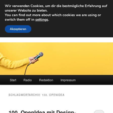
Zum
Zum
Wir verwenden Cookies, um dir die bestmögliche Erfahrung auf
primären
sekundären
Such
unserer Website zu bieten.
Inhalt
Inhalt
You can find out more about which cookies we are using or
springen
springen
switch them off in
settings
.
Achwelle
Campus Medien der Fachhochschule Vorarlberg
Akzeptieren
Hauptmenü
Start
Radio
Redaktion
Impressum
SCHLAGWORTARCHIV:
100. OPENIDEA
100. OpenIdea mit Design-