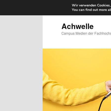
Wir verwenden Cookies, 
You can find out more a
Zum
Zum
primären
sekundären
Inhalt
Inhalt
Achwelle
springen
springen
Campus Medien der Fachhochsc