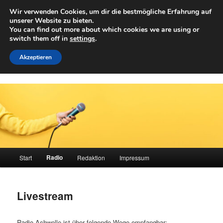
Zum
Wir verwenden Cookies, um dir die bestmögliche Erfahrung auf
primären
Such
unserer Website zu bieten.
Inhalt
You can find out more about which cookies we are using or
springen
switch them off in
settings
.
Achwelle
Campus Medien der Fachhochschule Vorarlberg
Akzeptieren
Hauptmenü
Radio
Start
Redaktion
Impressum
Livestream
Radio Achwelle ist über folgende Wege empfangbar: