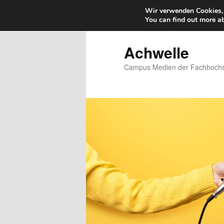
Wir verwenden Cookies, 
You can find out more a
Zum
Zum
primären
sekundären
Inhalt
Inhalt
Achwelle
springen
springen
Campus Medien der Fachhochsc