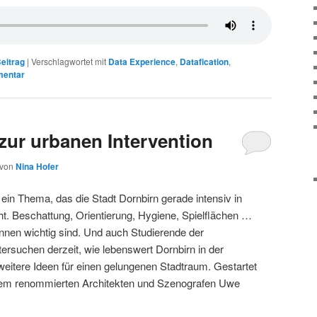
eitrag
|
Verschlagwortet mit
Data Experience
,
Datafication
,
mentar
ur urbanen Intervention
von
Nina Hofer
ein Thema, das die Stadt Dornbirn gerade intensiv in
ht. Beschattung, Orientierung, Hygiene, Spielflächen …
innen wichtig sind. Und auch Studierende der
ersuchen derzeit, wie lebenswert Dornbirn in der
weitere Ideen für einen gelungenen Stadtraum. Gestartet
 dem renommierten Architekten und Szenografen Uwe