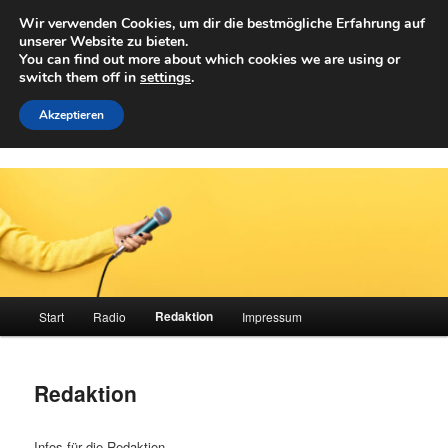
Zum
Wir verwenden Cookies, um dir die bestmögliche Erfahrung auf
primären
Such
unserer Website zu bieten.
Inhalt
You can find out more about which cookies we are using or
springen
switch them off in
settings
.
Achwelle
Campus Medien der Fachhochschule Vorarlberg
Akzeptieren
Hauptmenü
Redaktion
Start
Radio
Impressum
Redaktion
Infos für die Redaktion