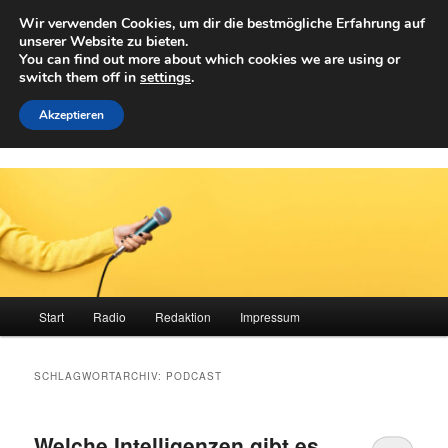
Zum
Zum
Wir verwenden Cookies, um dir die bestmögliche Erfahrung auf
primären
sekundären
Such
unserer Website zu bieten.
Inhalt
Inhalt
You can find out more about which cookies we are using or
springen
springen
switch them off in
settings
.
Achwelle
Campus Medien der Fachhochschule Vorarlberg
Akzeptieren
Hauptmenü
Start
Radio
Redaktion
Impressum
SCHLAGWORTARCHIV:
PODCAST
Welche Intelligenzen gibt es