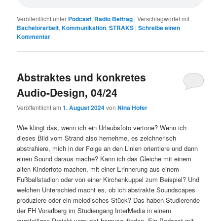
Veröffentlicht unter
Podcast
,
Radio Beitrag
|
Verschlagwortet mit
Bachelorarbeit
,
Kommunikation
,
STRAKS
|
Schreibe einen
Kommentar
Abstraktes und konkretes
Audio-Design, 04/24
Veröffentlicht am
1. August 2024
von
Nina Hofer
Wie klingt das, wenn ich ein Urlaubsfoto vertone? Wenn ich
dieses Bild vom Strand also hernehme, es zeichnerisch
abstrahiere, mich in der Folge an den Linien orientiere und dann
einen Sound daraus mache? Kann ich das Gleiche mit einem
alten Kinderfoto machen, mit einer Erinnerung aus einem
Fußballstadion oder von einer Kirchenkuppel zum Beispiel? Und
welchen Unterschied macht es, ob ich abstrakte Soundscapes
produziere oder ein melodisches Stück? Das haben Studierende
der FH Vorarlberg im Studiengang InterMedia in einem
zweiteiligen Projekt versucht herauszufinden. Ein Podcast mit