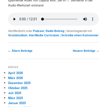
spannende Arbeit von Dajana Wolf, die im 1. Semester in der
Audio-Werkstatt entstand.
Veröffentlicht unter
Podcast
,
Radio Beitrag
|
Verschlagwortet mit
Grundstudium
,
InterMedia Curriculum
|
Schreibe einen Kommentar
Beitragsnavigation
←
Ältere Beiträge
Neuere Beiträge
→
ARCHIV
April 2026
März 2026
Dezember 2025
Oktober 2025
Juli 2025
März 2025
Januar 2025