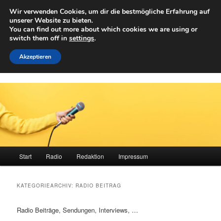
Zum
Zum
Wir verwenden Cookies, um dir die bestmögliche Erfahrung auf
primären
sekundären
Such
unserer Website zu bieten.
Inhalt
Inhalt
You can find out more about which cookies we are using or
springen
springen
switch them off in
settings
.
Achwelle
Campus Medien der Fachhochschule Vorarlberg
Akzeptieren
Hauptmenü
Start
Radio
Redaktion
Impressum
KATEGORIEARCHIV:
RADIO BEITRAG
Radio Beiträge, Sendungen, Interviews, …