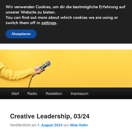
Zum
Wir verwenden Cookies, um dir die bestmögliche Erfahrung auf
primären
Such
unserer Website zu bieten.
Inhalt
You can find out more about which cookies we are using or
springen
switch them off in
settings
.
Achwelle
Campus Medien der Fachhochschule Vorarlberg
Akzeptieren
Hauptmenü
Start
Radio
Redaktion
Impressum
Creative Leadership, 03/24
Veröffentlicht am
1. August 2024
von
Nina Hofer