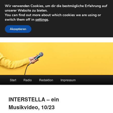
Zum
Wir verwenden Cookies, um dir die bestmögliche Erfahrung auf
primären
Such
unserer Website zu bieten.
Inhalt
You can find out more about which cookies we are using or
springen
switch them off in
settings
.
Achwelle
Campus Medien der Fachhochschule Vorarlberg
Akzeptieren
Hauptmenü
Start
Radio
Redaktion
Impressum
INTERSTELLA – ein
Musikvideo, 10/23