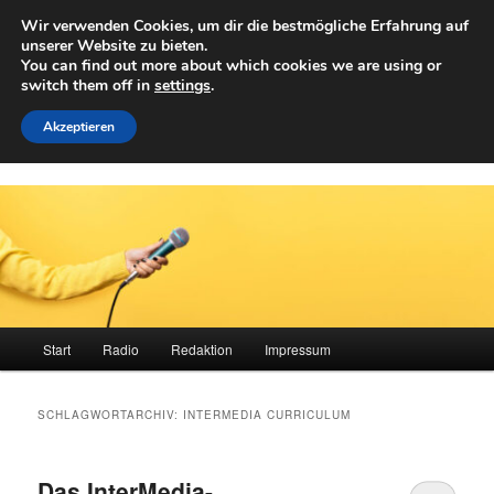
Zum
Zum
Wir verwenden Cookies, um dir die bestmögliche Erfahrung auf
primären
sekundären
Such
unserer Website zu bieten.
Inhalt
Inhalt
You can find out more about which cookies we are using or
springen
springen
switch them off in
settings
.
Achwelle
Campus Medien der Fachhochschule Vorarlberg
Akzeptieren
Hauptmenü
Start
Radio
Redaktion
Impressum
SCHLAGWORTARCHIV:
INTERMEDIA CURRICULUM
Das InterMedia-