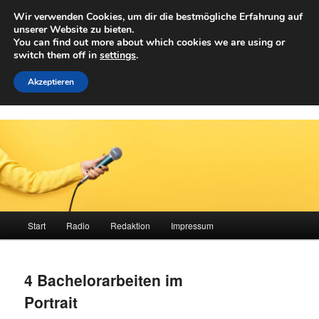
Zum
Wir verwenden Cookies, um dir die bestmögliche Erfahrung auf
primären
Such
unserer Website zu bieten.
Inhalt
You can find out more about which cookies we are using or
springen
switch them off in
settings
.
Achwelle
Campus Medien der Fachhochschule Vorarlberg
Akzeptieren
Hauptmenü
Start
Radio
Redaktion
Impressum
4 Bachelorarbeiten im
Portrait