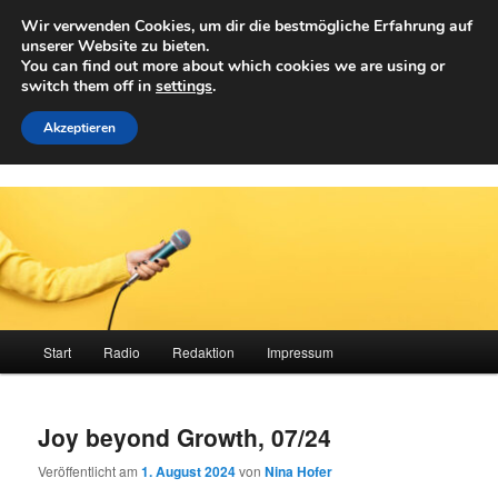
Zum
Wir verwenden Cookies, um dir die bestmögliche Erfahrung auf
primären
Such
unserer Website zu bieten.
Inhalt
You can find out more about which cookies we are using or
springen
switch them off in
settings
.
Achwelle
Campus Medien der Fachhochschule Vorarlberg
Akzeptieren
Hauptmenü
Start
Radio
Redaktion
Impressum
Joy beyond Growth, 07/24
Veröffentlicht am
1. August 2024
von
Nina Hofer