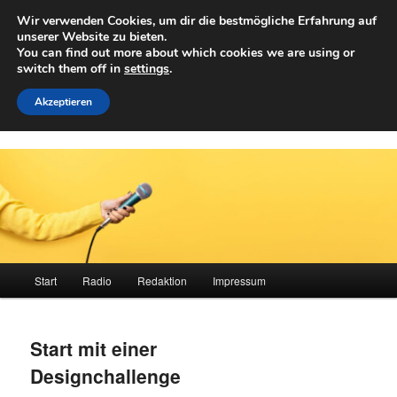
Zum
Wir verwenden Cookies, um dir die bestmögliche Erfahrung auf
primären
Such
unserer Website zu bieten.
Inhalt
You can find out more about which cookies we are using or
springen
switch them off in
settings
.
Achwelle
Campus Medien der Fachhochschule Vorarlberg
Akzeptieren
Hauptmenü
Start
Radio
Redaktion
Impressum
Start mit einer
Designchallenge