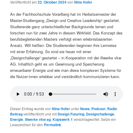
Veröffentlicht am
22. Oktober 2024
von
Nina Hofer
An der Fachhochschule Vorarlberg hat im Herbstsemester der
Master-Studiengang „Design und Creative Leadership“ gestartet.
Studierende ganz unterschiedlicher Backgrounds lernen und
forschen nun für zwei Jahre in diesem Wirkfeld. Das Konzept des
berufsbegleitenden Masters verfolgt einen erlebnisbasierten
Ansatz. Will heißen: Die Studierenden beginnen ihre Lernreise
mit einer Erfahrung. So sind sie heuer mit einer
„Designchallenge“ gestartet – in Kooperation mit der illwerke vkw
AG. Inhaltlich geht es um Gewinnung und Speicherung
erneuerbarer Energie und wie man diese komplexen Systeme für
die Nutzer:innen erlebbar und verständlich kommunizieren kann.
Dieser Eintrag wurde von
Nina Hofer
unter
News
,
Podcast
,
Radio
Beitrag
veröffentlicht und mit
Design Futuring
,
Designchallenge
,
Energie
,
illwerke vkw ag
,
Kopswerk 1
verschlagwortet. Setze ein
Lesezeichen für den
Permalink
.