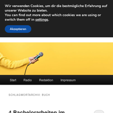
Zum
Zum
Wir verwenden Cookies, um dir die bestmögliche Erfahrung auf
primären
sekundären
Such
unserer Website zu bieten.
Inhalt
Inhalt
You can find out more about which cookies we are using or
springen
springen
switch them off in
settings
.
Achwelle
Campus Medien der Fachhochschule Vorarlberg
Akzeptieren
Hauptmenü
Start
Radio
Redaktion
Impressum
SCHLAGWORTARCHIV:
BUCH
4 Bachelorarbeiten im