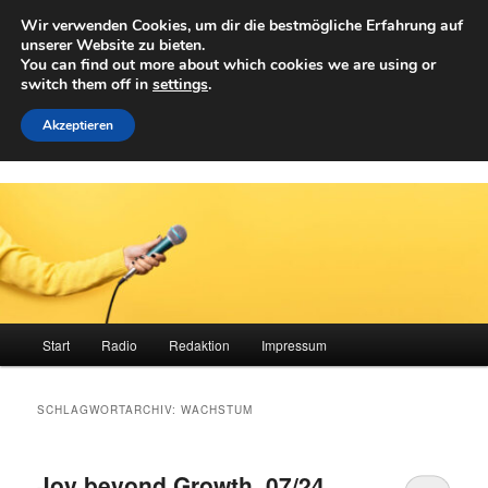
Zum
Zum
Wir verwenden Cookies, um dir die bestmögliche Erfahrung auf
primären
sekundären
Such
unserer Website zu bieten.
Inhalt
Inhalt
You can find out more about which cookies we are using or
springen
springen
switch them off in
settings
.
Achwelle
Campus Medien der Fachhochschule Vorarlberg
Akzeptieren
Hauptmenü
Start
Radio
Redaktion
Impressum
SCHLAGWORTARCHIV:
WACHSTUM
Joy beyond Growth, 07/24