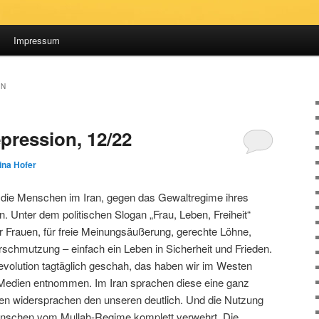
Impressum
ON
pression, 12/22
ina Hofer
ie Menschen im Iran, gegen das Gewaltregime ihres
. Unter dem politischen Slogan „Frau, Leben, Freiheit“
r Frauen, für freie Meinungsäußerung, gerechte Löhne,
rschmutzung – einfach ein Leben in Sicherheit und Frieden.
volution tagtäglich geschah, das haben wir im Westen
n Medien entnommen. Im Iran sprachen diese eine ganz
en widersprachen den unseren deutlich. Und die Nutzung
nschen vom Mullah-Regime komplett verwehrt. Die