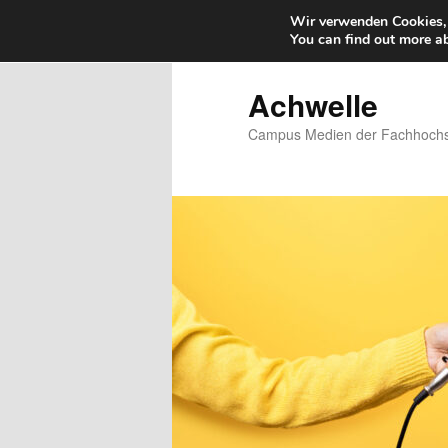
Wir verwenden Cookies, 
You can find out more a
Zum
Zum
primären
sekundären
Inhalt
Inhalt
Achwelle
springen
springen
Campus Medien der Fachhochsc