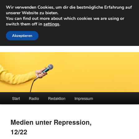
Zum
Wir verwenden Cookies, um dir die bestmögliche Erfahrung auf
primären
Such
unserer Website zu bieten.
Inhalt
You can find out more about which cookies we are using or
springen
switch them off in
settings
.
Achwelle
Campus Medien der Fachhochschule Vorarlberg
Akzeptieren
Hauptmenü
Start
Radio
Redaktion
Impressum
Medien unter Repression,
12/22