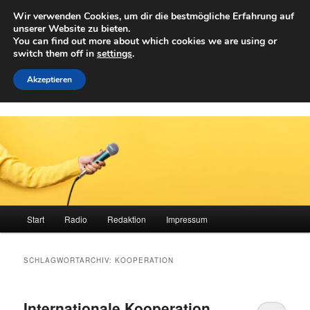
Zum
Zum
Wir verwenden Cookies, um dir die bestmögliche Erfahrung auf
primären
sekundären
Such
unserer Website zu bieten.
Inhalt
Inhalt
You can find out more about which cookies we are using or
springen
springen
switch them off in
settings
.
Achwelle
Campus Medien der Fachhochschule Vorarlberg
Akzeptieren
Hauptmenü
Start
Radio
Redaktion
Impressum
SCHLAGWORTARCHIV:
KOOPERATION
Internationale Kooperation