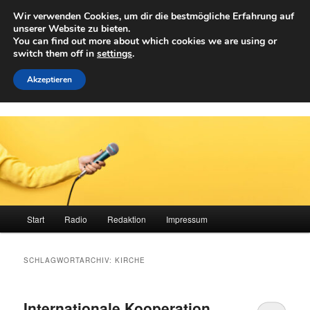
Zum
Zum
Wir verwenden Cookies, um dir die bestmögliche Erfahrung auf
primären
sekundären
Such
unserer Website zu bieten.
Inhalt
Inhalt
You can find out more about which cookies we are using or
springen
springen
switch them off in
settings
.
Achwelle
Campus Medien der Fachhochschule Vorarlberg
Akzeptieren
Hauptmenü
Start
Radio
Redaktion
Impressum
SCHLAGWORTARCHIV:
KIRCHE
Internationale Kooperation