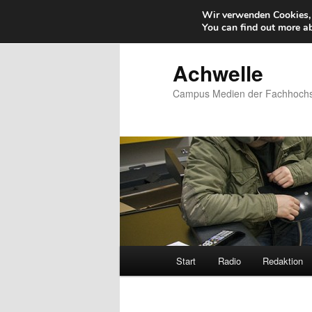
Wir verwenden Cookies, 
You can find out more a
Zum
primären
Inhalt
Achwelle
springen
Campus Medien der Fachhochsc
Hauptmenü
Start
Radio
Redaktion