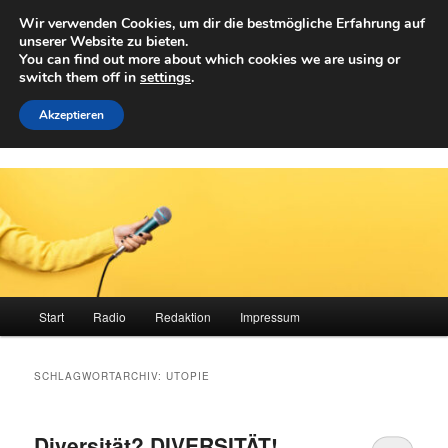
Zum
Zum
Wir verwenden Cookies, um dir die bestmögliche Erfahrung auf
primären
sekundären
Such
unserer Website zu bieten.
Inhalt
Inhalt
You can find out more about which cookies we are using or
springen
springen
switch them off in
settings
.
Achwelle
Campus Medien der Fachhochschule Vorarlberg
Akzeptieren
Hauptmenü
Start
Radio
Redaktion
Impressum
SCHLAGWORTARCHIV:
UTOPIE
Diversität? DIVERSITÄT!