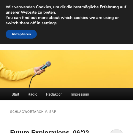
Zum
Zum
Wir verwenden Cookies, um dir die bestmögliche Erfahrung auf
primären
sekundären
Such
unserer Website zu bieten.
Inhalt
Inhalt
You can find out more about which cookies we are using or
springen
springen
switch them off in
settings
.
Achwelle
Campus Medien der Fachhochschule Vorarlberg
Akzeptieren
Hauptmenü
Start
Radio
Redaktion
Impressum
SCHLAGWORTARCHIV:
SAP
Future Explorations, 06/22