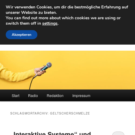
Zum
Zum
Wir verwenden Cookies, um dir die bestmögliche Erfahrung auf
primären
sekundären
Such
unserer Website zu bieten.
Inhalt
Inhalt
You can find out more about which cookies we are using or
springen
springen
switch them off in
settings
.
Achwelle
Campus Medien der Fachhochschule Vorarlberg
Akzeptieren
Hauptmenü
Start
Radio
Redaktion
Impressum
SCHLAGWORTARCHIV:
GELTSCHERSCHMELZE
„Interaktive Systeme“ und