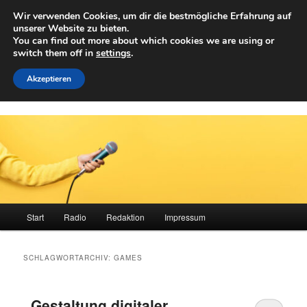
Zum
Zum
Wir verwenden Cookies, um dir die bestmögliche Erfahrung auf
primären
sekundären
Such
unserer Website zu bieten.
Inhalt
Inhalt
You can find out more about which cookies we are using or
springen
springen
switch them off in
settings
.
Achwelle
Campus Medien der Fachhochschule Vorarlberg
Akzeptieren
Hauptmenü
Start
Radio
Redaktion
Impressum
SCHLAGWORTARCHIV:
GAMES
„Gestaltung digitaler,