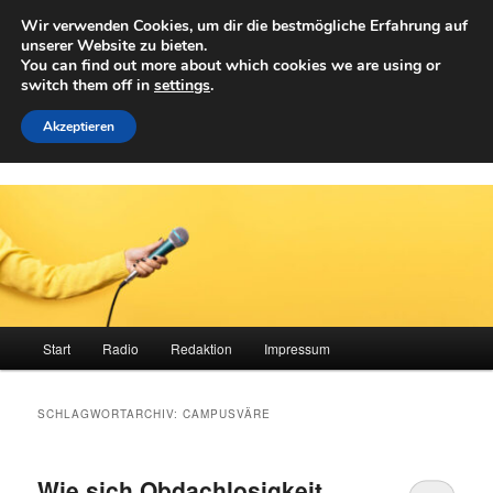
Zum
Zum
Wir verwenden Cookies, um dir die bestmögliche Erfahrung auf
primären
sekundären
Such
unserer Website zu bieten.
Inhalt
Inhalt
You can find out more about which cookies we are using or
springen
springen
switch them off in
settings
.
Achwelle
Campus Medien der Fachhochschule Vorarlberg
Akzeptieren
Hauptmenü
Start
Radio
Redaktion
Impressum
SCHLAGWORTARCHIV:
CAMPUSVÄRE
Wie sich Obdachlosigkeit