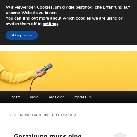
Zum
Zum
Wir verwenden Cookies, um dir die bestmögliche Erfahrung auf
primären
sekundären
Such
unserer Website zu bieten.
Inhalt
Inhalt
You can find out more about which cookies we are using or
springen
springen
switch them off in
settings
.
Achwelle
Campus Medien der Fachhochschule Vorarlberg
Akzeptieren
Hauptmenü
Start
Radio
Redaktion
Impressum
SCHLAGWORTARCHIV:
BEAUTY-SHOW
„Gestaltung muss eine