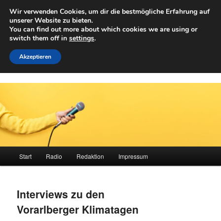
Zum
Wir verwenden Cookies, um dir die bestmögliche Erfahrung auf
primären
Such
unserer Website zu bieten.
Inhalt
You can find out more about which cookies we are using or
springen
switch them off in
settings
.
Achwelle
Campus Medien der Fachhochschule Vorarlberg
Akzeptieren
Hauptmenü
Start
Radio
Redaktion
Impressum
Interviews zu den
Vorarlberger Klimatagen