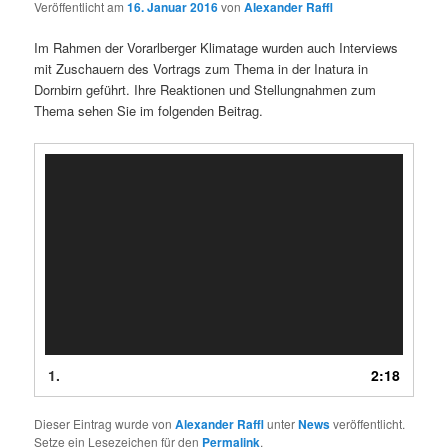
Veröffentlicht am
16. Januar 2016
von
Alexander Raffl
Im Rahmen der Vorarlberger Klimatage wurden auch Interviews
mit Zuschauern des Vortrags zum Thema in der Inatura in
Dornbirn geführt. Ihre Reaktionen und Stellungnahmen zum
Thema sehen Sie im folgenden Beitrag.
Video
Player
1.
2:18
Dieser Eintrag wurde von
Alexander Raffl
unter
News
veröffentlicht.
Setze ein Lesezeichen für den
Permalink
.