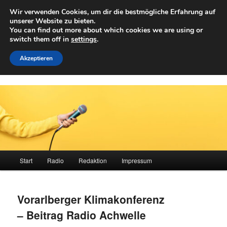
Zum
Wir verwenden Cookies, um dir die bestmögliche Erfahrung auf
primären
Such
unserer Website zu bieten.
Inhalt
You can find out more about which cookies we are using or
springen
switch them off in
settings
.
Achwelle
Campus Medien der Fachhochschule Vorarlberg
Akzeptieren
Hauptmenü
Start
Radio
Redaktion
Impressum
Vorarlberger Klimakonferenz
– Beitrag Radio Achwelle