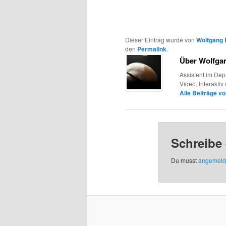
Dieser Eintrag wurde von
Wolfgang 
den
Permalink
.
Über Wolfga
Assistent im De
Video, Interakti
Alle Beiträge v
Schreibe
Du musst
angemeld