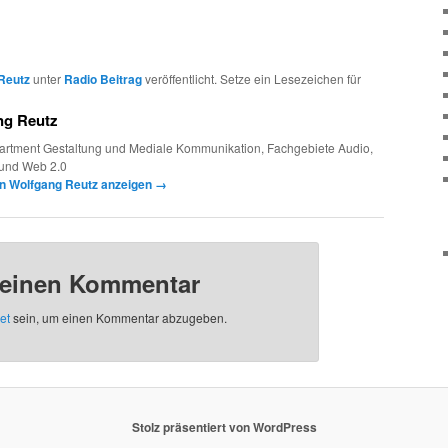
Arrow
keys
to
Reutz
unter
Radio Beitrag
veröffentlicht. Setze ein Lesezeichen für
increase
or
ng Reutz
decrease
partment Gestaltung und Mediale Kommunikation, Fachgebiete Audio,
volume.
v und Web 2.0
on Wolfgang Reutz anzeigen
→
 einen Kommentar
et
sein, um einen Kommentar abzugeben.
Stolz präsentiert von WordPress