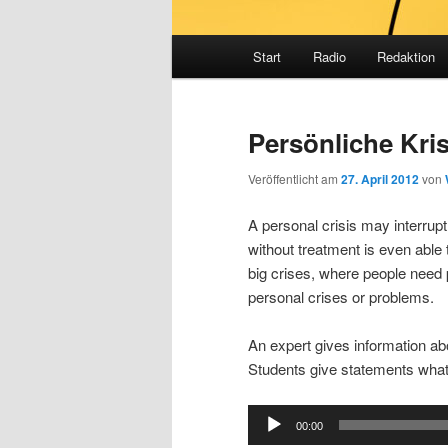
Hauptmenü
Start
Radio
Redaktion
Persönliche Kris
Veröffentlicht am
27. April 2012
von
A personal crisis may interrupt 
without treatment is even able
big crises, where people need 
personal crises or problems.
An expert gives information abo
Students give statements what 
Audio
00:00
Player