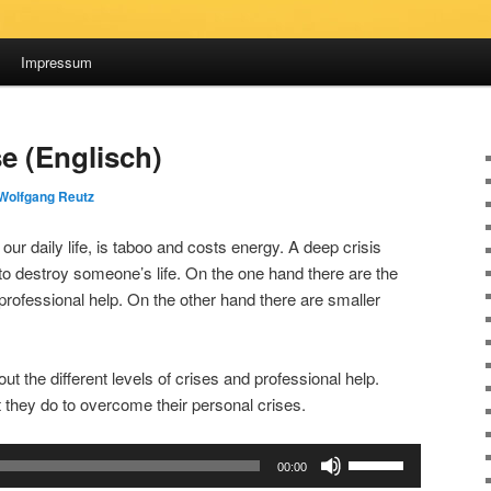
Impressum
e (Englisch)
Wolfgang Reutz
our daily life, is taboo and costs energy. A deep crisis
 to destroy someone’s life. On the one hand there are the
professional help. On the other hand there are smaller
ut the different levels of crises and professional help.
they do to overcome their personal crises.
Use
00:00
Up/Down