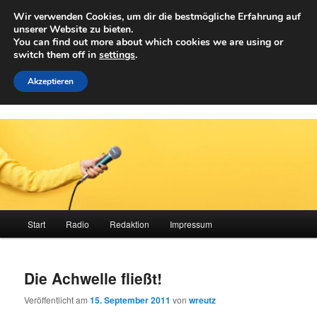
Zum
Wir verwenden Cookies, um dir die bestmögliche Erfahrung auf
primären
Such
unserer Website zu bieten.
Inhalt
You can find out more about which cookies we are using or
springen
switch them off in
settings
.
Achwelle
Campus Medien der Fachhochschule Vorarlberg
Akzeptieren
Hauptmenü
Start
Radio
Redaktion
Impressum
Die Achwelle fließt!
Veröffentlicht am
15. September 2011
von
wreutz