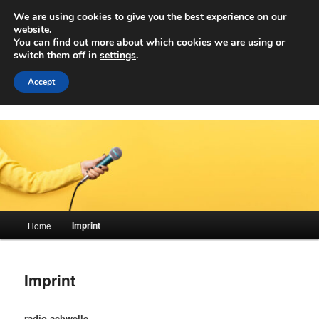
Skip
We are using cookies to give you the best experience on our
to
Sear
website.
primary
You can find out more about which cookies we are using or
content
switch them off in
settings
.
Achwelle
Campus Medien der Fachhochschule Vorarlberg
Accept
Main
Imprint
Home
menu
Imprint
radio achwelle